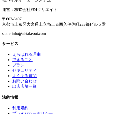
モバイルオーダーシステム
運営：株式会社F&Iクリエイト
〒602-8407
京都市上京区大宮通上立売上る西入伊佐町233都ビル 5 階
share-info@atstakeout.com
サービス
えらばれる理由
できること
プラン
セキュリティ
よくある質問
お問い合わせ
出店店舗一覧
法的情報
利用規約
プライバシーポリシー